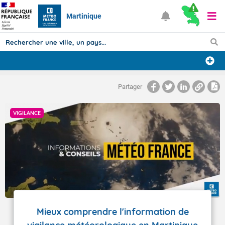
Martinique
Prévisions
Partager
TOUS LES RÉSULTATS
VIGILANCE
Articles
Mieux comprendre l'information de