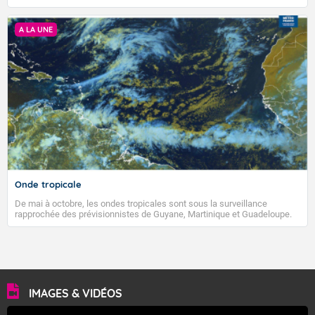
l’activité « sargassique » permettant un suivi satellitaire régulier.
Accéder au site de Météo-France
A LA UNE
Onde tropicale
De mai à octobre, les ondes tropicales sont sous la surveillance
rapprochée des prévisionnistes de Guyane, Martinique et Guadeloupe.
En effet, les 40 à 50 ondes qui traversent l’Atlantique de mai à octobre
sont souvent associées à des dégradations pluvieuses et peuvent
même donner naissance à des ouragans. À l’occasion de l’arrivée de la
première onde tropicale de la saison qui concernera la Guyane et les
Antilles, nous vous proposons donc un petit tour d’horizon sur le sujet.
IMAGES & VIDÉOS