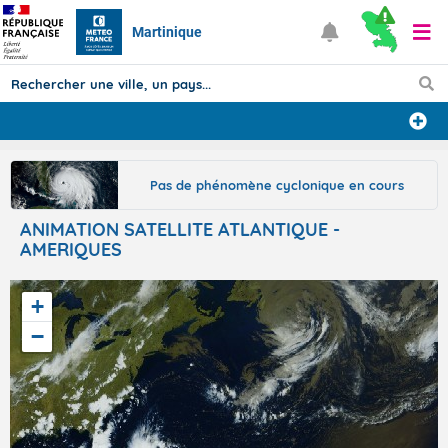
Martinique
Prévisions
Pas de phénomène cyclonique en cours
TOUS LES RÉSULTATS
ANIMATION SATELLITE ATLANTIQUE -
AMERIQUES
Articles
+
−