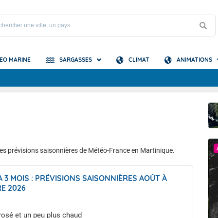
EO MARINE
SARGASSES
CLIMAT
ANIMATIONS
S
aphe de Fort-de-France
n Satellite Antilles - Guyane
aphe de Basse-Pointe
n Satellite Atlantique -
es
aphe Sainte-Lucie
BULLETIN PRÉVISIONS SAISONNIÈRES
s prévisions saisonnières de Météo-France en Martinique.
 3 MOIS : PRÉVISIONS SAISONNIÈRES AOÛT À
E 2026
rosé et un peu plus chaud