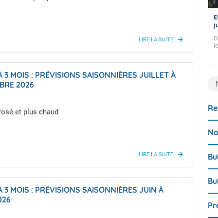
Météo à 3 mois : Prévisions saisonnières
E
août à octobre 2026
j
Moins arrosé et un peu plus chaud
D
l
i
s
 3 MOIS : PRÉVISIONS SAISONNIÈRES JUILLET À
BRE 2026
Re
rosé et plus chaud
No
Bu
Bu
 3 MOIS : PRÉVISIONS SAISONNIÈRES JUIN À
026
Pr