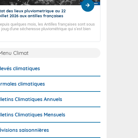
tat des lieux pluviometrique au 22
Bulletin Climatiqu
uillet 2026 aux antilles françaises
2026
epuis quelques mois, les Antilles françaises sont sous
Aride et chaud !
e joug d'une sécheresse pluviométrique qui s'est bien
nstallée. Malgré le début de la saison des pluies, elle ne
emble pas vouloir s'en aller...
Menu Climat
levés climatiques
rmales climatiques
lletins Climatiques Annuels
lletins Climatiques Mensuels
évisions saisonnières