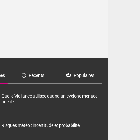
/08/2026
 très
es
Récents
Populaires
is semaines.
nes de S2 à S4.
Quelle Vigilance utilisée quand un cyclone menace
une ile
Risques météo : incertitude et probabilité