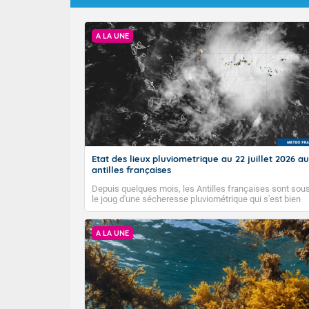
A LA UNE
Etat des lieux pluviometrique au 22 juillet 2026 au
antilles françaises
Depuis quelques mois, les Antilles françaises sont sou
le joug d'une sécheresse pluviométrique qui s'est bien
installée. Malgré le début de la saison des pluies, elle n
semble pas vouloir s'en aller...
A LA UNE
Bulletin élabor