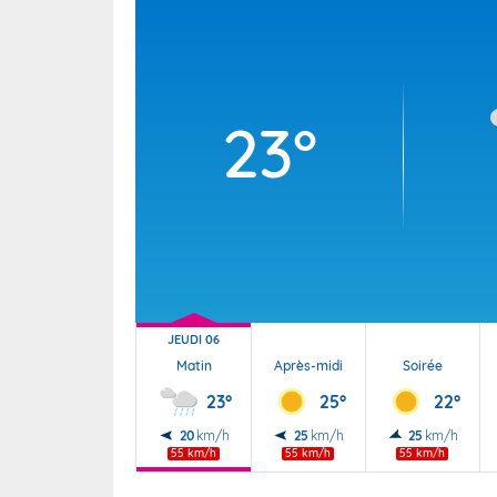
Météo à 3 mois : Prévisions saisonnière
août à octobre 2026
Moins arrosé et un peu plus chaud
23°
JEUDI 06
Matin
Après-midi
Soirée
23°
25°
22°
20
km/h
25
km/h
25
km/h
55 km/h
55 km/h
55 km/h