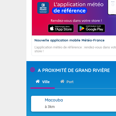
Nouvelle application mobile Météo-France
L'application météo de référence : rendez-vous dans vot
store !
A PROXIMITÉ DE GRAND RIVIÈRE
Ville
Port
TENDANCE M
Macouba
à 3km