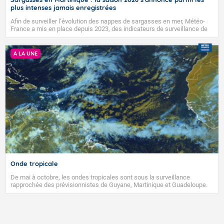
plus intenses jamais enregistrées
Afin de surveiller l’évolution des nappes de sargasses en mer, Météo-
France a mis en place depuis 2023, des indicateurs de surveillance de
l’activité « sargassique » permettant un suivi satellitaire régulier.
A LA UNE
VIGILANCE ROUGE
Accéder au site de Météo-France
Onde tropicale
De mai à octobre, les ondes tropicales sont sous la surveillance
rapprochée des prévisionnistes de Guyane, Martinique et Guadeloupe.
En effet, les 40 à 50 ondes qui traversent l’Atlantique de mai à octobre
sont souvent associées à des dégradations pluvieuses et peuvent
même donner naissance à des ouragans. À l’occasion de l’arrivée de la
première onde tropicale de la saison qui concernera la Guyane et les
Antilles, nous vous proposons donc un petit tour d’horizon sur le sujet.