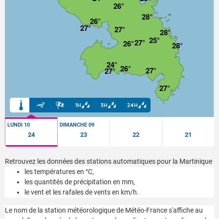
26°
28°
26°
27°
27°
28°
25°
27°
26°
28°
24°
26°
27°
27°
27°
1H
3H
24H
LUNDI 10
DIMANCHE 09
24
23
22
21
Retrouvez les données des stations automatiques pour la Martinique
les températures en °C,
les quantités de précipitation en mm,
le vent et les rafales de vents en km/h.
Le nom de la station météorologique de Météo-France s'affiche au