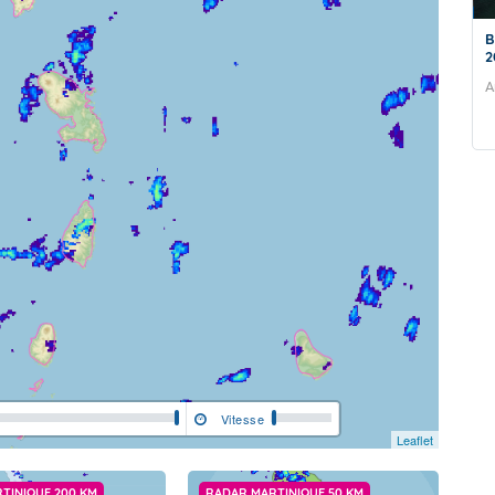
Bulletin Climatique Mensuel - Juillet
B
2026
d
(
es sont sous
Aride et chaud !
s'est bien
L
uies, elle ne
A
a
c
m
d
i
s
s
p
n
Vitesse
Leaflet
TINIQUE 200 KM
RADAR MARTINIQUE 50 KM