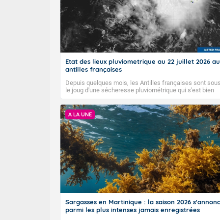
Etat des lieux pluviometrique au 22 juillet 2026 au
antilles françaises
Depuis quelques mois, les Antilles françaises sont sou
le joug d'une sécheresse pluviométrique qui s'est bien
installée. Malgré le début de la saison des pluies, elle n
semble pas vouloir s'en aller...
A LA UNE
Sargasses en Martinique : la saison 2026 s'annon
parmi les plus intenses jamais enregistrées