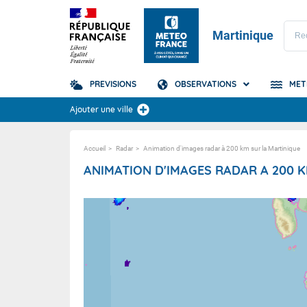
Martinique
PREVISIONS
OBSERVATIONS
MET
Prévisions
Ajouter une ville
TOUS LES RÉSULTAT
Accueil
Radar
Animation d'images radar à 200 km sur la Martinique
Observations Martinique
Prévisions d'échouement des Sargasses
Mosaïque Radar Antilles
Houlogr
Animatio
ANIMATION D'IMAGES RADAR A 200 
En savoir plus
Radar Martinique 200 km
Houlogr
Animatio
Amériqu
Radar Martinique 50 km
Houlogr
ISONNIÈRES
A LA UNE