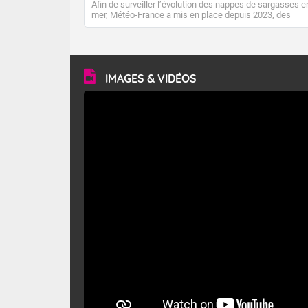
Afin de surveiller l’évolution des nappes de sargasses e
mer, Météo-France a mis en place depuis 2023, des
indicateurs de surveillance de l’activité « sargassique »
permettant un suivi satellitaire régulier.
IMAGES & VIDÉOS