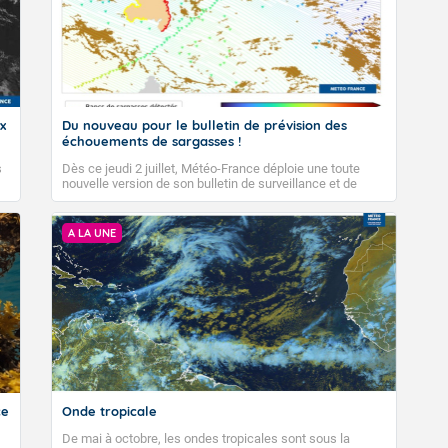
x
Du nouveau pour le bulletin de prévision des
échouements de sargasses !
s
Dès ce jeudi 2 juillet, Météo-France déploie une toute
nouvelle version de son bulletin de surveillance et de
e
prévision d’échouement de sargasses. Après une longue
phase de développement technique et de tests, le bulletin
VIGILANCE ROUGE
de Météo-France fait peau neuve pour offrir des
A LA UNE
informations plus claires, plus précises et plus ancrées
dans la réalité du terrain. Que vous soyez un acteur
public, un professionnel de la mer ou un citoyen, voici ce
qui change pour vous :
Accéder au site de Météo-France
ce
Onde tropicale
De mai à octobre, les ondes tropicales sont sous la