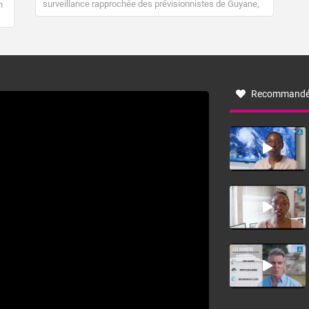
surveillance rapprochée des prévisionnistes de Guyane,
n
Martinique et Guadeloupe. En effet, les 40 à 50 ondes qui
traversent l’Atlantique de mai à octobre sont souvent
associées à des dégradations pluvieuses et peuvent
même donner naissance à des ouragans. À l’occasion de
l’arrivée de la première onde tropicale de la saison qui
concernera la Guyane et les Antilles, nous vous
proposons donc un petit tour d’horizon sur le sujet.
Recommandé