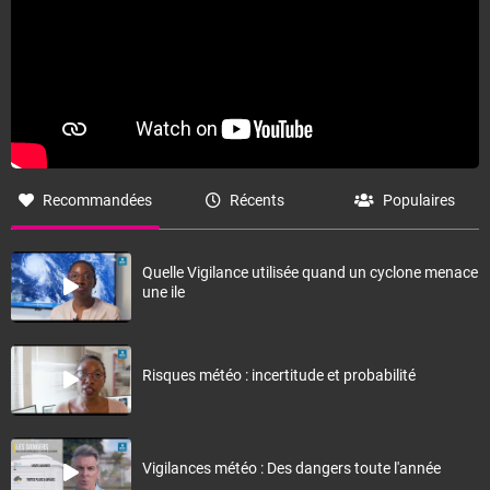
Recommandées
Récents
Populaires
Quelle Vigilance utilisée quand un cyclone menace
une ile
Le cycle ENSO (Bascule entre les phénomènes El Nino/La
Nina) serait en phase neutre avant et pendant la saison
cyclonique. Cette configuration ne contribue pas à dégager
une tendance significative pour l’activité cyclonique.
Risques météo : incertitude et probabilité
Vigilances météo : Des dangers toute l'année