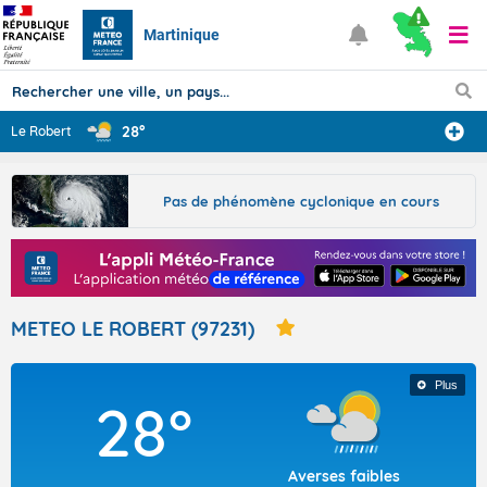
Martinique
28°
Le Robert
Prévisions
Pas de phénomène cyclonique en cours
TOUS LES RÉSULTATS
Articles
METEO LE ROBERT (97231)
Plus
28°
Averses faibles