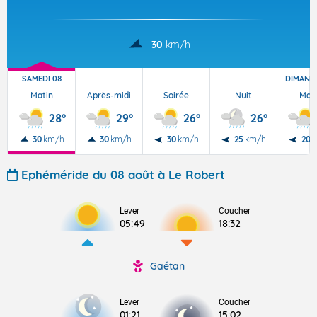
30
km/h
SAMEDI 08
DIMANC
Matin
Après-midi
Soirée
Nuit
Mat
28°
29°
26°
26°
30
km/h
30
km/h
30
km/h
25
km/h
20
k
Ephéméride du 08 août à Le Robert
Lever
Coucher
05:49
18:32
Gaétan
Lever
Coucher
01:21
15:02