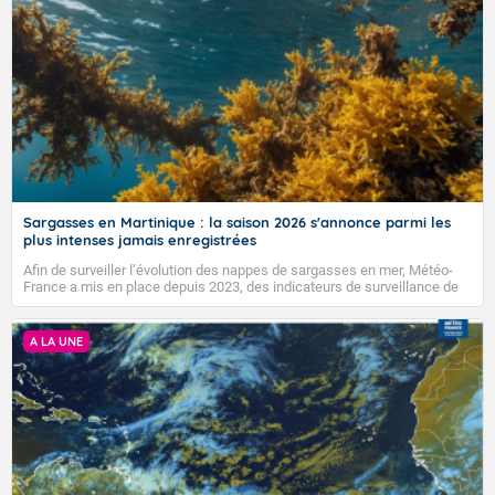
ou un citoyen, voici ce qui change pour vous :
• Un indice ACE (Accumulated Cyclone Energy) de 155 (± 60)
Il s’agit de la première tendance pour 2025, qui s’accompagne donc
d’une grande incertitude.
L’activité cyclonique 2025 est prévue d’être sensiblement
supérieure à la normale des années 1991-2020
En comparaison ...
Sargasses en Martinique : la saison 2026 s'annonce parmi les
plus intenses jamais enregistrées
Normales de saison (moyennes 1991-2020) :
→ entre 14 et 15 cyclones nommés, 7 ouragans et ACE de
Afin de surveiller l’évolution des nappes de sargasses en mer, Météo-
123
France a mis en place depuis 2023, des indicateurs de surveillance de
l’activité « sargassique » permettant un suivi satellitaire régulier.
Moyennes sur les 10 dernières années (2015-2024) :
→ entre 17 et 18 cyclones nommés, 8 ouragans et ACE de
A LA UNE
142
Records des 20 dernières années :
→ Cyclones nommés : seulement 8 en 2014 et jusqu’à 30
en 2020
→ Ouragans : seulement 2 en 2013 et jusqu’à 14 en 2005
→ ACE : seulement 36 en 2013 et jusqu’à 250 en 2005