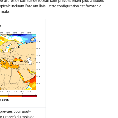
pératures de surface de l’océan sont prévues rester plus chaudes
picale incluant l’arc antillais. Cette configuration est favorable
ormale.
 prévues pour août-
o-France) du mois de