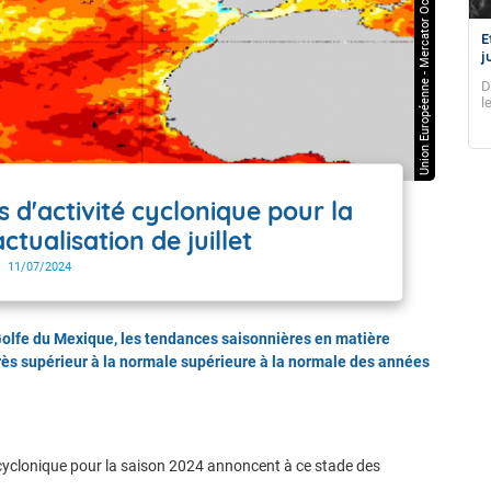
Union Européenne - Mercator Océan
Météo à 3 mois : Prévisions saisonnières
E
août à octobre 2026
j
Moins arrosé et un peu plus chaud
D
l
i
s
 d'activité cyclonique pour la
ctualisation de juillet
11/07/2024
 Golfe du Mexique, les tendances saisonnières en matière
très supérieur à la normale supérieure à la normale des années
é cyclonique pour la saison 2024 annoncent à ce stade des