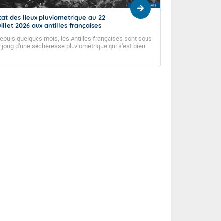
tat des lieux pluviometrique au 22
Bulletin Climatiqu
uillet 2026 aux antilles françaises
2026
epuis quelques mois, les Antilles françaises sont sous
Aride et chaud !
e joug d'une sécheresse pluviométrique qui s'est bien
nstallée. Malgré le début de la saison des pluies, elle ne
emble pas vouloir s'en aller...