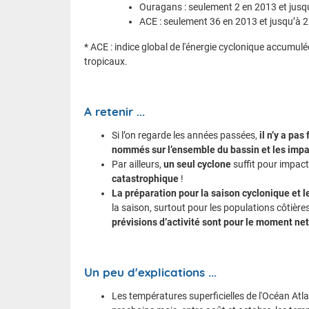
Ouragans : seulement 2 en 2013 et jusq
ACE : seulement 36 en 2013 et jusqu’à 
* ACE : indice global de l'énergie cyclonique accumu
tropicaux.
A retenir ...
Si l’on regarde les années passées,
il n’y a pa
nommés
sur l’ensemble du bassin
et
les impac
Par ailleurs,
un seul cyclone
suffit pour impacte
catastrophique
!
La préparation pour la saison cyclonique et l
la saison, surtout pour les populations côtières
prévisions d’activité sont pour le moment n
Un peu d'explications ...
Les températures superficielles de l'Océan At