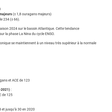
)
majeurs
(± 1,8 ouragans majeurs)
e 234 (± 66).
 saison 2024 sur le bassin Atlantique. Cette tendance
ur la phase La Nina du cycle ENSO.
lonique se maintiennent à un niveau très supérieur à la normale
agans et ACE de 123
-2021)
:
E de 125
 et jusqu’à 30 en 2020