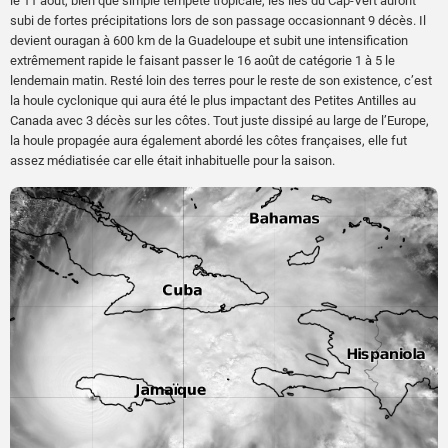
le 11 août, bien que simple tempête tropicale, les îles du Cap-Vert auront
subi de fortes précipitations lors de son passage occasionnant 9 décès. Il
devient ouragan à 600 km de la Guadeloupe et subit une intensification
extrêmement rapide le faisant passer le 16 août de catégorie 1 à 5 le
lendemain matin. Resté loin des terres pour le reste de son existence, c’est
la houle cyclonique qui aura été le plus impactant des Petites Antilles au
Canada avec 3 décès sur les côtes. Tout juste dissipé au large de l’Europe,
la houle propagée aura également abordé les côtes françaises, elle fut
assez médiatisée car elle était inhabituelle pour la saison.