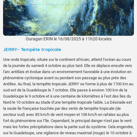
Ouragan ERIN le 16/08/2025 à 11h20 locales
JERRY– Tempête tropicale
Une onde tropicale, située sur le continent africain, atteint l'océan au cours
de la journée du samedi 4 octobre au plus tard. Elle se déplace ensuite vers
l'arc antillais et évolue dans un environnement favorable à une évolution en
phénomène cyclonique avant ou pendant son passage au plus près des
Antilles. Au final, la tempête tropicale JERRY se forme à plus de 1700 km au
sud-est de la Guadeloupe le 7 octobre. Elle passe à environ 100 km de la
Guadeloupe le 9 octobre et à une centaine de kilomètres à l’est des îles du
Nord le 10 octobre au stade d’une tempête tropicale faible. La Désirade est
la seule île française touchée par des vents de tempête tropicale (de
secteur sud) avec 85 km/h de vent moyen et 108 km/h en rafales au plus
fort du phénomène sur l’île. Cependant, le principal danger n’est pas le vent
mais les fortes précipitations dans la partie sud du système. Cela engendre,
sur la Guadeloupe, une vigilance de niveau maximal (rouge) le 10 octobre à