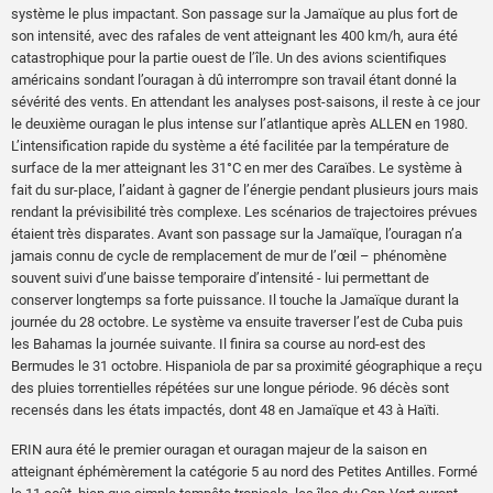
système le plus impactant. Son passage sur la Jamaïque au plus fort de
son intensité, avec des rafales de vent atteignant les 400 km/h, aura été
catastrophique pour la partie ouest de l’île. Un des avions scientifiques
américains sondant l’ouragan à dû interrompre son travail étant donné la
sévérité des vents. En attendant les analyses post-saisons, il reste à ce jour
le deuxième ouragan le plus intense sur l’atlantique après ALLEN en 1980.
L’intensification rapide du système a été facilitée par la température de
surface de la mer atteignant les 31°C en mer des Caraïbes. Le système à
fait du sur-place, l’aidant à gagner de l’énergie pendant plusieurs jours mais
rendant la prévisibilité très complexe. Les scénarios de trajectoires prévues
étaient très disparates. Avant son passage sur la Jamaïque, l’ouragan n’a
jamais connu de cycle de remplacement de mur de l’œil – phénomène
souvent suivi d’une baisse temporaire d’intensité - lui permettant de
conserver longtemps sa forte puissance. Il touche la Jamaïque durant la
journée du 28 octobre. Le système va ensuite traverser l’est de Cuba puis
les Bahamas la journée suivante. Il finira sa course au nord-est des
Bermudes le 31 octobre. Hispaniola de par sa proximité géographique a reçu
des pluies torrentielles répétées sur une longue période. 96 décès sont
recensés dans les états impactés, dont 48 en Jamaïque et 43 à Haïti.
ERIN aura été le premier ouragan et ouragan majeur de la saison en
atteignant éphémèrement la catégorie 5 au nord des Petites Antilles. Formé