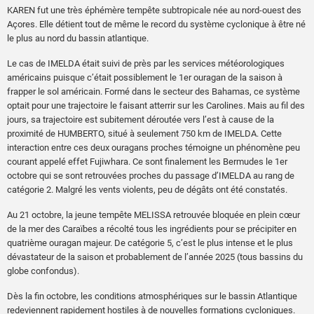
KAREN fut une très éphémère tempête subtropicale née au nord-ouest des
Açores. Elle détient tout de même le record du système cyclonique à être né
le plus au nord du bassin atlantique.
Le cas de IMELDA était suivi de près par les services météorologiques
américains puisque c’était possiblement le 1er ouragan de la saison à
frapper le sol américain. Formé dans le secteur des Bahamas, ce système
optait pour une trajectoire le faisant atterrir sur les Carolines. Mais au fil des
jours, sa trajectoire est subitement déroutée vers l’est à cause de la
proximité de HUMBERTO, situé à seulement 750 km de IMELDA. Cette
interaction entre ces deux ouragans proches témoigne un phénomène peu
courant appelé effet Fujiwhara. Ce sont finalement les Bermudes le 1er
octobre qui se sont retrouvées proches du passage d’IMELDA au rang de
catégorie 2. Malgré les vents violents, peu de dégâts ont été constatés.
Au 21 octobre, la jeune tempête MELISSA retrouvée bloquée en plein cœur
de la mer des Caraïbes a récolté tous les ingrédients pour se précipiter en
quatrième ouragan majeur. De catégorie 5, c’est le plus intense et le plus
dévastateur de la saison et probablement de l’année 2025 (tous bassins du
globe confondus).
Dès la fin octobre, les conditions atmosphériques sur le bassin Atlantique
redeviennent rapidement hostiles à de nouvelles formations cycloniques.