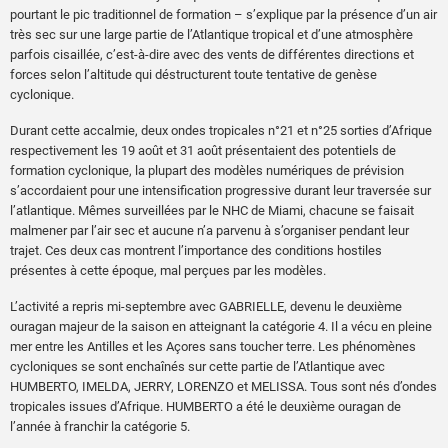
pourtant le pic traditionnel de formation – s’explique par la présence d’un air
très sec sur une large partie de l’Atlantique tropical et d’une atmosphère
parfois cisaillée, c’est-à-dire avec des vents de différentes directions et
forces selon l’altitude qui déstructurent toute tentative de genèse
cyclonique.
Durant cette accalmie, deux ondes tropicales n°21 et n°25 sorties d’Afrique
respectivement les 19 août et 31 août présentaient des potentiels de
formation cyclonique, la plupart des modèles numériques de prévision
s’accordaient pour une intensification progressive durant leur traversée sur
l’atlantique. Mêmes surveillées par le NHC de Miami, chacune se faisait
malmener par l’air sec et aucune n’a parvenu à s’organiser pendant leur
trajet. Ces deux cas montrent l’importance des conditions hostiles
présentes à cette époque, mal perçues par les modèles.
L’activité a repris mi-septembre avec GABRIELLE, devenu le deuxième
ouragan majeur de la saison en atteignant la catégorie 4. Il a vécu en pleine
mer entre les Antilles et les Açores sans toucher terre. Les phénomènes
cycloniques se sont enchaînés sur cette partie de l’Atlantique avec
HUMBERTO, IMELDA, JERRY, LORENZO et MELISSA. Tous sont nés d’ondes
tropicales issues d’Afrique. HUMBERTO a été le deuxième ouragan de
l’année à franchir la catégorie 5.