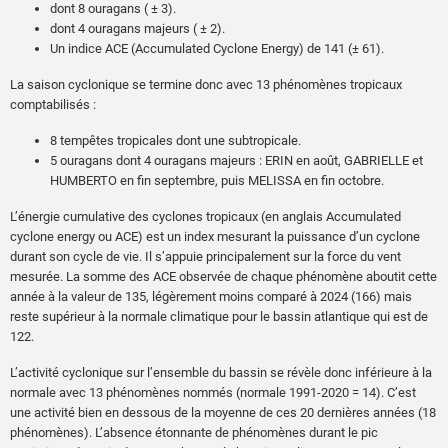
dont 8 ouragans ( ± 3).
dont 4 ouragans majeurs ( ± 2).
Un indice ACE (Accumulated Cyclone Energy) de 141 (± 61).
La saison cyclonique se termine donc avec 13 phénomènes tropicaux
comptabilisés :
8 tempêtes tropicales dont une subtropicale.
5 ouragans dont 4 ouragans majeurs : ERIN en août, GABRIELLE et
HUMBERTO en fin septembre, puis MELISSA en fin octobre.
L’énergie cumulative des cyclones tropicaux (en anglais Accumulated
cyclone energy ou ACE) est un index mesurant la puissance d’un cyclone
durant son cycle de vie. Il s’appuie principalement sur la force du vent
mesurée. La somme des ACE observée de chaque phénomène aboutit cette
année à la valeur de 135, légèrement moins comparé à 2024 (166) mais
reste supérieur à la normale climatique pour le bassin atlantique qui est de
122.
L’activité cyclonique sur l’ensemble du bassin se révèle donc inférieure à la
normale avec 13 phénomènes nommés (normale 1991-2020 = 14). C’est
une activité bien en dessous de la moyenne de ces 20 dernières années (18
phénomènes). L’absence étonnante de phénomènes durant le pic